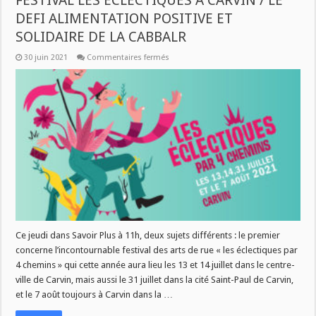
FESTIVAL LES ECLECTIQUES A CARVIN / LE
DEFI ALIMENTATION POSITIVE ET
SOLIDAIRE DE LA CABBALR
sur
30 juin 2021
Commentaires fermés
CE
JEUDI
A
11H
DANS
SAVOIR
PLUS
:
LE
FESTIVAL
LES
ECLECTIQUES
A
CARVIN
/
LE
DEFI
ALIMENTATION
POSITIVE
Ce jeudi dans Savoir Plus à 11h, deux sujets différents : le premier
ET
concerne l’incontournable festival des arts de rue « les éclectiques par
SOLIDAIRE
DE
4 chemins » qui cette année aura lieu les 13 et 14 juillet dans le centre-
LA
CABBALR
ville de Carvin, mais aussi le 31 juillet dans la cité Saint-Paul de Carvin,
et le 7 août toujours à Carvin dans la …