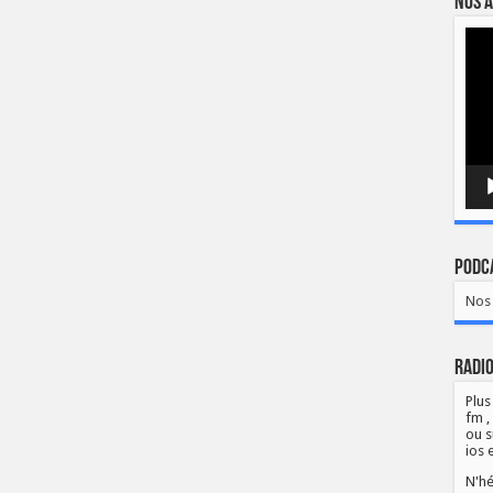
Nos a
Lect
vidé
Podca
Nos 
Radio
Plus
fm ,
ou s
ios 
N'hé