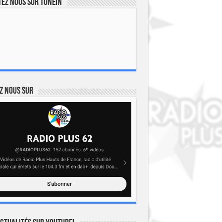
ez nous sur TuneIn
z nous sur