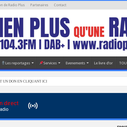
on de Radio Plus
Partenaires
Contact
Les reportages
Services
Evenements
Le livre d’or
TOU
T UN DON EN CLIQUANT ICI
n direct
Radio