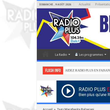
Actualité
Présentati
DIMANCHE , 9 AOÛT 2026
La Radio
Les programmes
Flash info
AIDEZ RADIO PLUS EN FAISAN
RADIO PLUS
E
Bien plus qu'une 
Accueil
»
Tags Margherita Balzerani