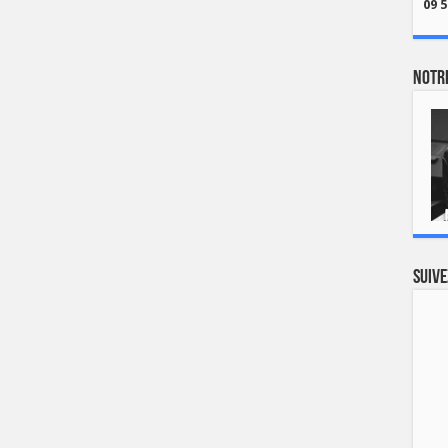
09 5
Notre
Suive