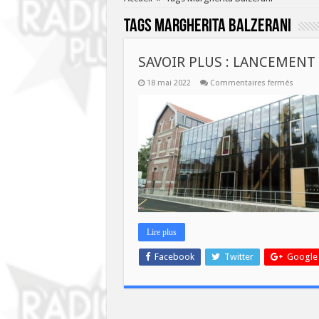
Tags
Margherita Balzerani
SAVOIR PLUS : LANCEMENT
sur
18 mai 2022
Commentaires fermés
SAVOI
PLUS
:
LANCE
DE
LA
FRENC
TECH
ARTOIS
Lire plus
Facebook
Twitter
Google