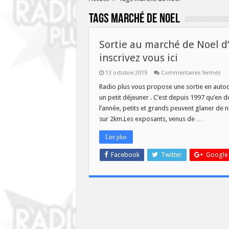
Tags
marché de noel
Sortie au marché de Noel 
inscrivez vous ici
sur
13 octobre 2019
Commentaires fermés
Sor
au
Radio plus vous propose une sortie en auto
ma
un petit déjeuner . C’est depuis 1997 qu’en d
de
No
l’année, petits et grands peuvent glaner de
d’
sur 2km.Les exposants, venus de …
le
Sa
14
Lire plus
Dé
ins
vo
Facebook
Twitter
Google
ici