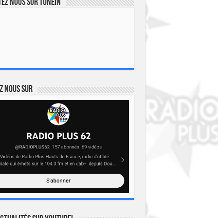
ez nous sur TuneIn
z nous sur