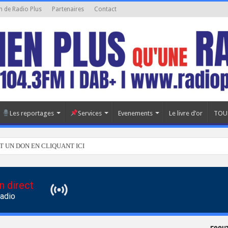
n de Radio Plus
Partenaires
Contact
Les reportages
Services
Evenements
Le livre d’or
TOU
T UN DON EN CLIQUANT ICI
n direct
Radio