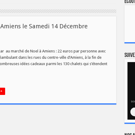
Ecout
d’Amiens le Samedi 14 Décembre
tie
car au marché de Noel à Amiens : 22 euros par personne avec
rché
Suive
éambulant dans les rues du centre-ville d’Amiens, à la fin de
el
 nombreuses idées cadeaux parmi les 130 chalets qui s’étendent
Amiens
medi
cembre
crivez
us
 +