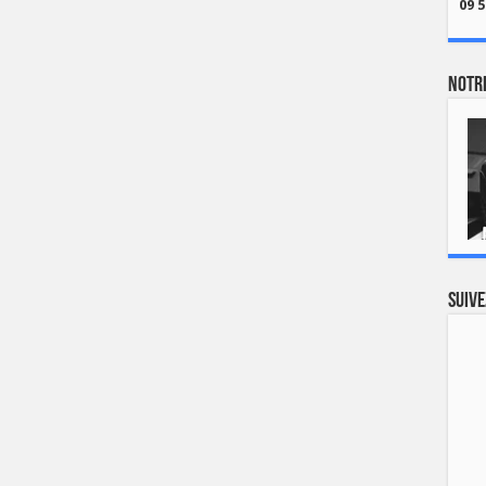
09 5
Notre
Suive