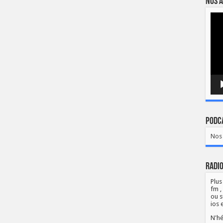
Nos a
Lect
vidé
Podca
Nos 
Radio
Plus
fm ,
ou s
ios 
N'hé