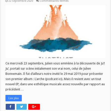
sur
22 septembre 2020
Commentaires fermés
MJV
du
23/09/2020
:
Ju’
Ce mercredi 23 septembre, Julien vous emmène à la découverte de Ju’!
Ju’, portait sur scène initialement son vrai nom, celui de Julien
Bonnemain. Il fut d’ailleurs notre invité le 29 mai 2019 pour présenter
son premier album : L’arche (podcast ici). Mais il revient avec un tout
nouvel EP, dans une esthétique musicale assez nouvelle par rapport au
précédent …
Lire plus