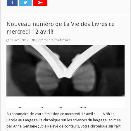
Nouveau numéro de La Vie des Livres ce
mercredi 12 avril!
sur
11 avril 2017
Commentaires fermés
Nouveau
numéro
de
La
Vie
des
Livres
ce
mercredi
12
avril!
Au sommaire de votre émission ce mercredi 12 avril : À 9h La
Parole au Langage, la chronique sur les sciences du langage, animée
par Anne Gensane ; Et le Relevé de conteurs, votre chronique sur l’art