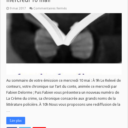
mercredi 10 mai!
sur
9 mai 2017
Commentaires fermés
Nouveau
numéro
de
La
Vie
des
Livres
ce
mercredi
10
mai!
Au sommaire de votre émission ce mercredi 10 mai : À 9h Le Relevé de
conteurs, votre chronique sur l’art du conte, animée ce mercredi par
Fabien Delorme ; Puis Fabien vous présentera un nouveau numéro de
La Crème du crime, sa chronique consacrée aux grands noms de la
littérature policière. À 10h Nous vous proposons une rediffusion de la
…
Lire plus