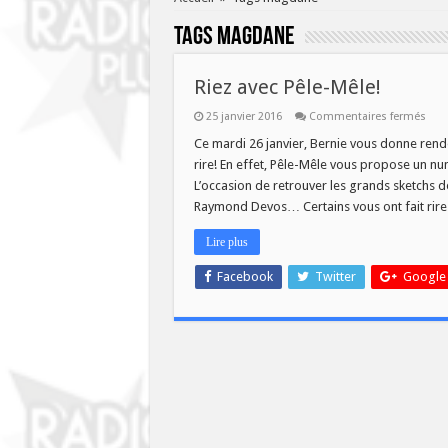
Tags
magdane
Riez avec Pêle-Mêle!
sur
25 janvier 2016
Commentaires fermés
Riez
avec
Ce mardi 26 janvier, Bernie vous donne rend
Pêle
rire! En effet, Pêle-Mêle vous propose un 
Mêle
L’occasion de retrouver les grands sketchs
Raymond Devos… Certains vous ont fait rir
Lire plus
Facebook
Twitter
Google