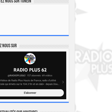
ez nous sur TuneIn
z nous sur