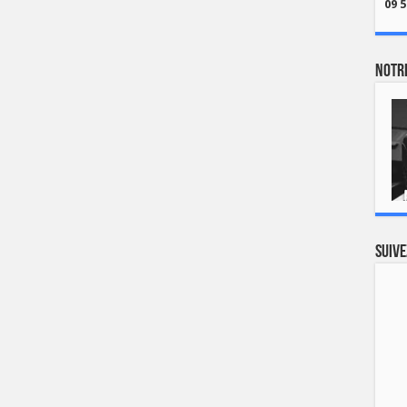
09 5
Notre
Suive