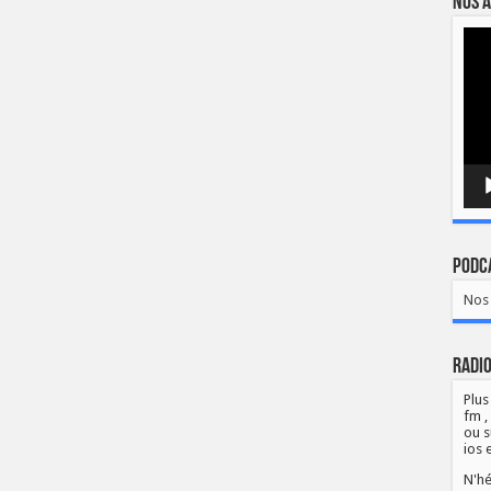
Nos a
Lect
vidé
Podca
Nos 
Radio
Plus
fm ,
ou s
ios 
N'hé