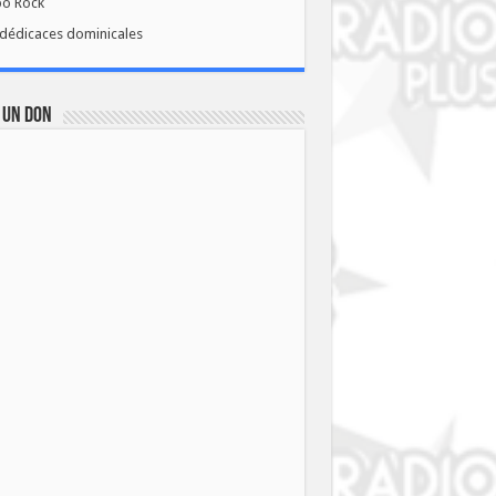
bo Rock
dédicaces dominicales
 UN DON