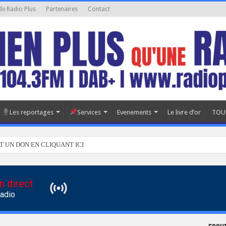
de Radio Plus
Partenaires
Contact
Les reportages
Services
Evenements
Le livre d’or
TOU
T UN DON EN CLIQUANT ICI
n direct
Radio