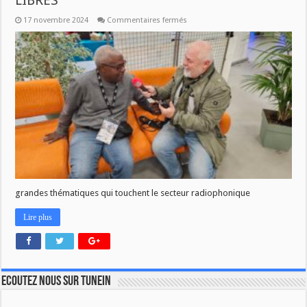
LIBRES
sur
17 novembre 2024
Commentaires fermés
RETOUR
SUR
LE
CONGRES
DES
RADIOS
LIBRES
grandes thématiques qui touchent le secteur radiophonique
Lire plus
Ecoutez nous sur TuneIn