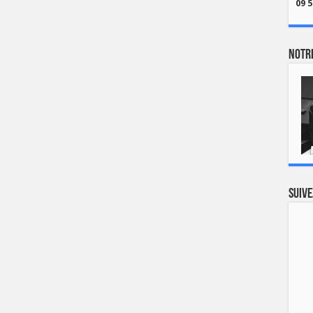
09 5
Notre
Suive