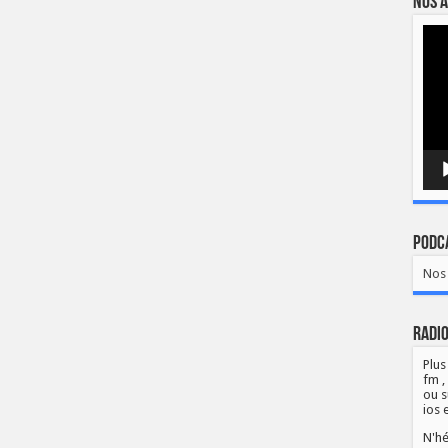
Nos a
Lect
vidé
Podca
Nos 
Radio
Plus
fm ,
ou s
ios 
N'hé