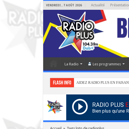
Actualité
Présentatio
VENDREDI , 7 AOÛT 2026
La Radio
Les programmes
Flash info
AIDEZ RADIO PLUS EN FAISAN
RADIO PLUS
E
Bien plus qu'une 
Accueil
»
Tags loto de radioplus