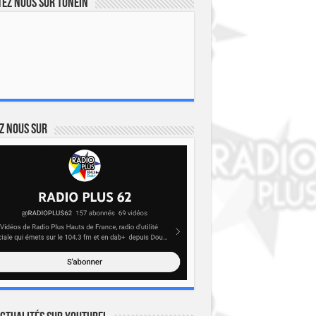
ez nous sur TuneIn
z nous sur