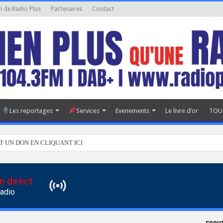
n de Radio Plus
Partenaires
Contact
Les reportages
Services
Evenements
Le livre d’or
TOU
T UN DON EN CLIQUANT ICI
n direct
Radio