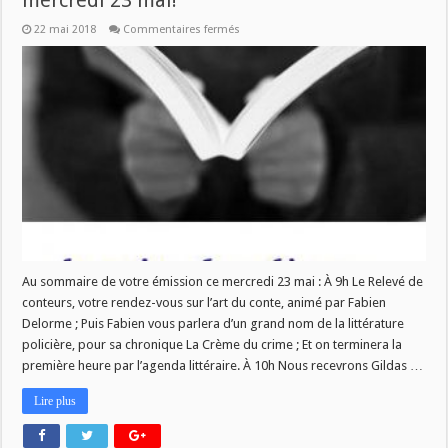
mercredi 23 mai!
sur
22 mai 2018
Commentaires fermés
Nouveau
numéro
de
La
Vie
des
Livres
ce
mercredi
23
mai!
Au sommaire de votre émission ce mercredi 23 mai : À 9h Le Relevé de
conteurs, votre rendez-vous sur l’art du conte, animé par Fabien
Delorme ; Puis Fabien vous parlera d’un grand nom de la littérature
policière, pour sa chronique La Crème du crime ; Et on terminera la
première heure par l’agenda littéraire. À 10h Nous recevrons Gildas …
Lire plus