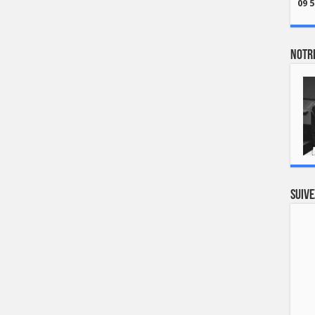
09 5
Notre
Suive