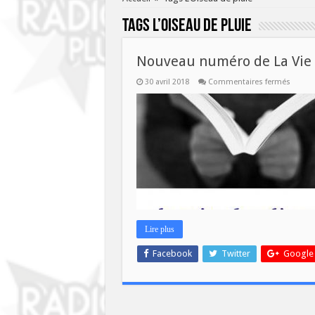
Tags
L’Oiseau de pluie
Nouveau numéro de La Vie d
sur
30 avril 2018
Commentaires fermés
Nouve
numér
de
La
Vie
des
Livres
ce
mercre
2
mai!
Lire plus
Facebook
Twitter
Google