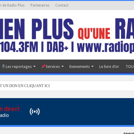
n de Radio Plus
Partenaires
Contact
Les reportages
Services
Evenements
Le livre d’or
TOU
T UN DON EN CLIQUANT ICI
n direct
Radio