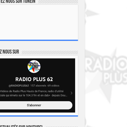
ez nous sur TuneIn
z nous sur