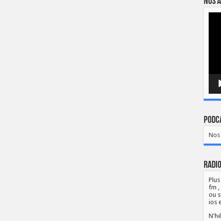
Nos a
Lect
vidé
Podca
Nos 
Radio
Plus
fm ,
ou s
ios 
N'hé