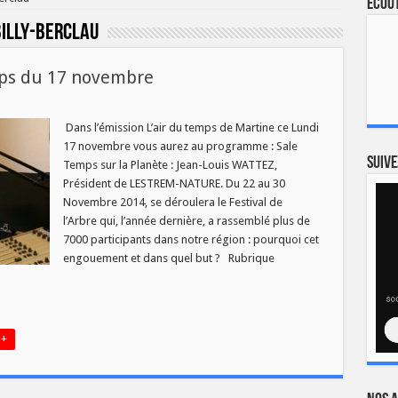
Ecout
Billy-Berclau
ps du 17 novembre
sur
Programme
de
Dans l’émission L’air du temps de Martine ce Lundi
’air
17 novembre vous aurez au programme : Sale
du
temps
Suive
Temps sur la Planète : Jean-Louis WATTEZ,
du
Président de LESTREM-NATURE. Du 22 au 30
17
novembre
Novembre 2014, se déroulera le Festival de
l’Arbre qui, l’année dernière, a rassemblé plus de
7000 participants dans notre région : pourquoi cet
engouement et dans quel but ? Rubrique
 +