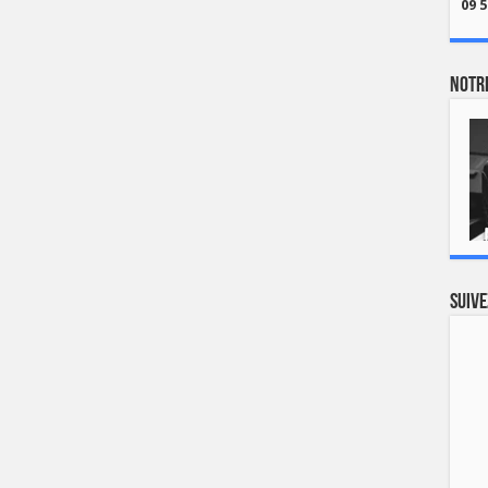
09 5
Notre
Suive