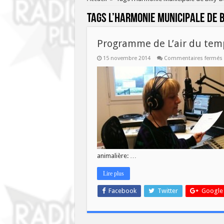
Tags
l’Harmonie Municipale de 
Programme de L’air du tem
15 novembre 2014
Commentaires fermés
L
animalière: …
Lire plus
Facebook
Twitter
Google