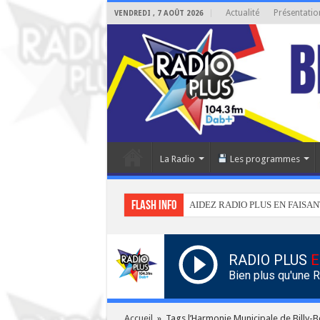
Actualité
Présentatio
VENDREDI , 7 AOÛT 2026
La Radio
Les programmes
Flash info
AIDEZ RADIO PLUS EN FAISAN
RADIO PLUS
E
Bien plus qu'une 
Accueil
»
Tags l’Harmonie Municipale de Billy-B