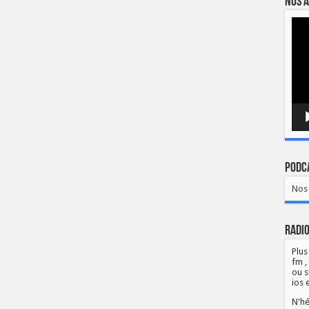
Nos a
Lect
vidé
Podca
Nos 
Radio
Plus
fm ,
ou s
ios 
N'hé