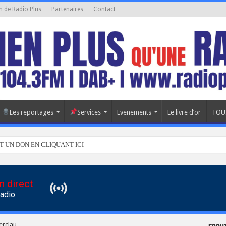
n de Radio Plus
Partenaires
Contact
Les reportages
Services
Evenements
Le livre d’or
TOU
T UN DON EN CLIQUANT ICI
n direct
Radio
erclau