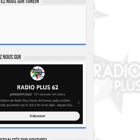
ez nous sur TuneIn
z nous sur