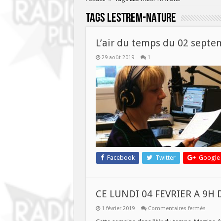
Tags
LESTREM-NATURE
L’air du temps du 02 septe
29 août 2019
1
Facebook
Twitter
Google
CE LUNDI 04 FEVRIER A 9H
sur
1 février 2019
Commentaires fermés
CE
LUNDI