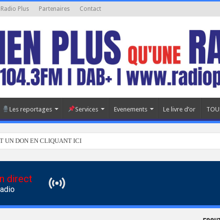
 Radio Plus
Partenaires
Contact
Les reportages
Services
Evenements
Le livre d’or
TOU
T UN DON EN CLIQUANT ICI
n direct
Radio