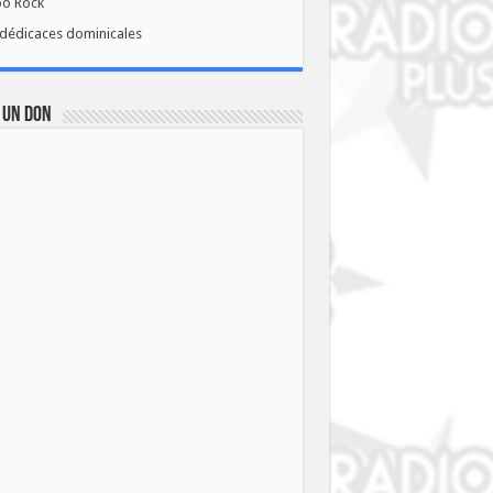
bo Rock
dédicaces dominicales
 UN DON