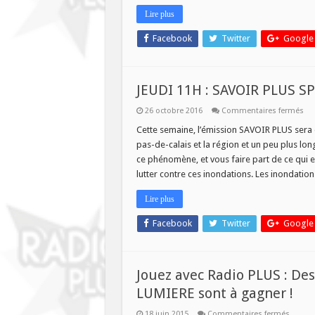
Lire plus
Facebook
Twitter
Google
JEUDI 11H : SAVOIR PLUS 
sur
26 octobre 2016
Commentaires fermés
JEU
11
Cette semaine, l’émission SAVOIR PLUS sera
:
pas-de-calais et la région et un peu plus lo
SA
PL
ce phénomène, et vous faire part de ce qui est
SPE
lutter contre ces inondations. Les inondatio
IN
Lire plus
Facebook
Twitter
Google
Jouez avec Radio PLUS : Des
LUMIERE sont à gagner !
sur
18 juin 2015
Commentaires fermés