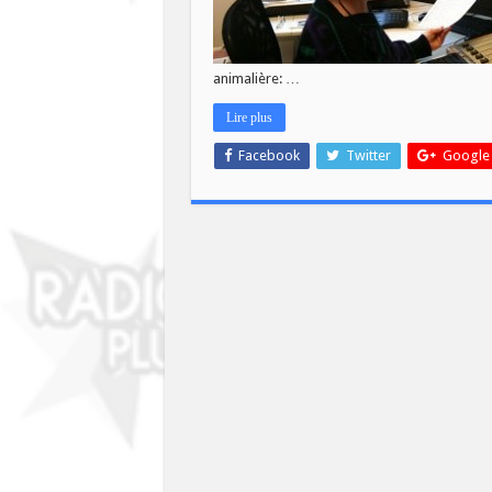
animalière: …
Lire plus
Facebook
Twitter
Google