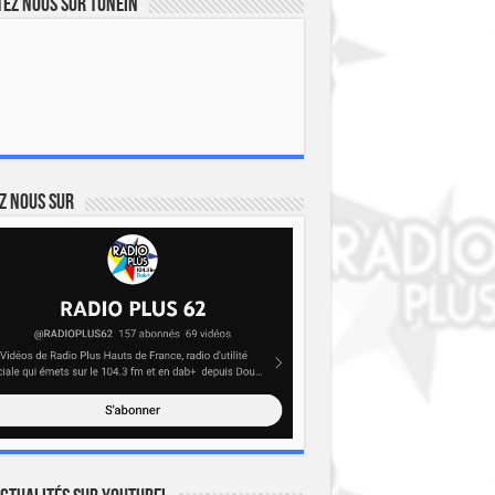
ez nous sur TuneIn
z nous sur