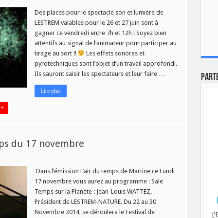
Des places pour le spectacle son et lumière de
LESTREM valables pour le 26 et 27 juin sont à
gagner ce vendredi entre 7h et 12h ! Soyez bien
attentifs au signal de l’animateur pour participer au
tirage au sort !!
Les effets sonores et
le
pyrotechniques sont l’objet d’un travail approfondi.
EM
Ils sauront saisir les spectateurs et leur faire …
Part
RE
Lire plus
 +
ps du 17 novembre
sur
Programme
de
Dans l’émission L’air du temps de Martine ce Lundi
’air
17 novembre vous aurez au programme : Sale
du
temps
Temps sur la Planète : Jean-Louis WATTEZ,
du
Président de LESTREM-NATURE. Du 22 au 30
17
novembre
Novembre 2014, se déroulera le Festival de