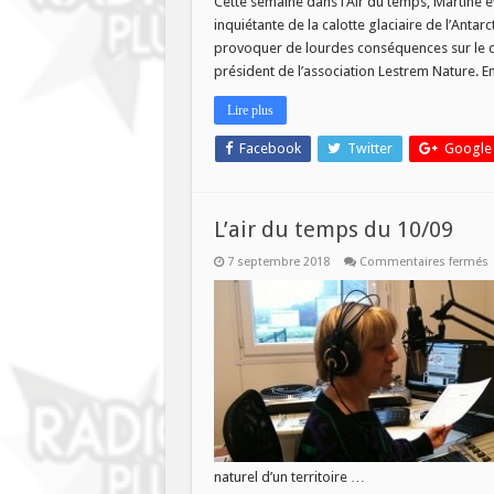
Cette semaine dans l’Air du temps, Martine év
04
inquiétante de la calotte glaciaire de l’Anta
FEVRI
A
provoquer de lourdes conséquences sur le cli
9H
président de l’association Lestrem Nature. E
DANS
L’AIR
DU
Lire plus
TEMPS
Facebook
Twitter
Google
L’air du temps du 10/09
s
7 septembre 2018
Commentaires fermés
L
1
naturel d’un territoire …