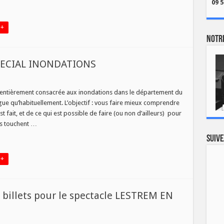
09 5
 +
Notre
SPECIAL INONDATIONS
DI
H
 entièrement consacrée aux inondations dans le département du
ngue qu’habituellement. L’objectif : vous faire mieux comprendre
VOIR
US
 fait, et de ce qui est possible de faire (ou non d’ailleurs) pour
CIAL
ns touchent …
ONDATIONS
Suive
 +
 billets pour le spectacle LESTREM EN