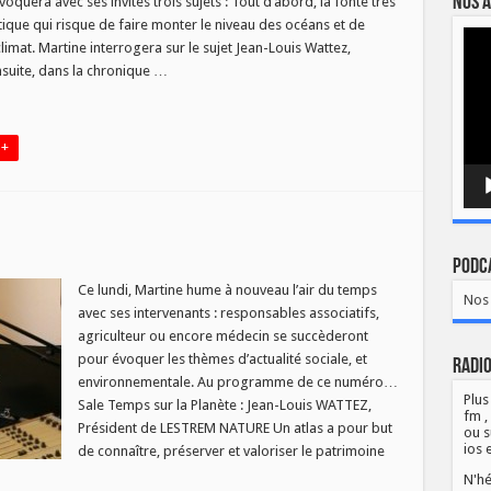
Nos a
oquera avec ses invités trois sujets : Tout d’abord, la fonte très
rctique qui risque de faire monter le niveau des océans et de
ER
Lect
mat. Martine interrogera sur le sujet Jean-Louis Wattez,
vidé
nsuite, dans la chronique …
 +
ur
Podca
’air
du
Ce lundi, Martine hume à nouveau l’air du temps
Nos 
temps
avec ses intervenants : responsables associatifs,
du
0/09
agriculteur ou encore médecin se succèderont
pour évoquer les thèmes d’actualité sociale, et
Radio
environnementale. Au programme de ce numéro…
Plus
Sale Temps sur la Planète : Jean-Louis WATTEZ,
fm ,
Président de LESTREM NATURE Un atlas a pour but
ou s
ios 
de connaître, préserver et valoriser le patrimoine
N'hé