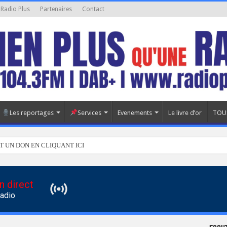
 Radio Plus
Partenaires
Contact
Les reportages
Services
Evenements
Le livre d’or
TOU
T UN DON EN CLIQUANT ICI
n direct
Radio