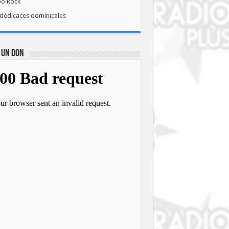
bo Rock
dédicaces dominicales
 UN DON