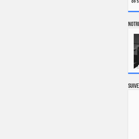
09 5
Notre
Suive