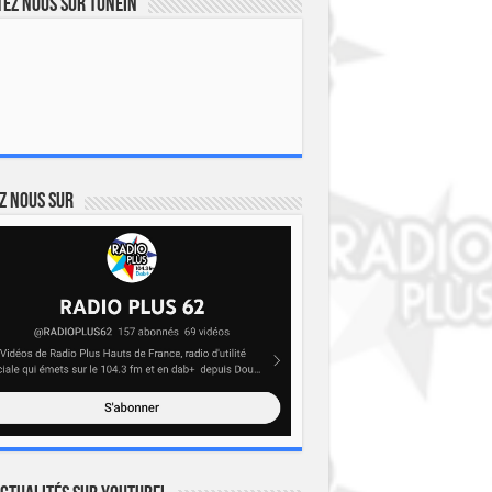
ez nous sur TuneIn
z nous sur