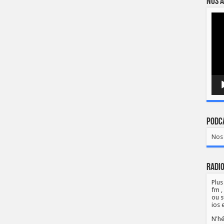
Nos a
Lect
vidé
Podca
Nos 
Radio
Plus
fm ,
ou s
ios 
N'hé