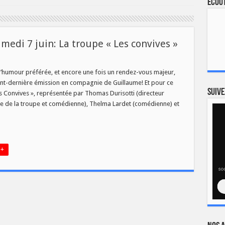
Ecout
medi 7 juin: La troupe « Les convives »
ur
humour préférée, et encore une fois un rendez-vous majeur,
ant-dernière émission en compagnie de Guillaume! Et pour ce
Suive
s Convives », représentée par Thomas Durisotti (directeur
ice de la troupe et comédienne), Thelma Lardet (comédienne) et
 »
 +