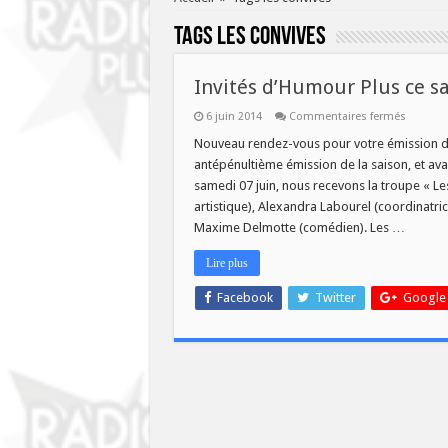
Tags
les convives
Invités d’Humour Plus ce sa
sur
6 juin 2014
Commentaires fermés
Invités
d’Humo
Nouveau rendez-vous pour votre émission d’
Plus
antépénultième émission de la saison, et av
ce
samedi
samedi 07 juin, nous recevons la troupe « Le
7
artistique), Alexandra Labourel (coordinatr
juin:
La
Maxime Delmotte (comédien). Les …
troupe
« Les
convives
Lire plus
Facebook
Twitter
Google