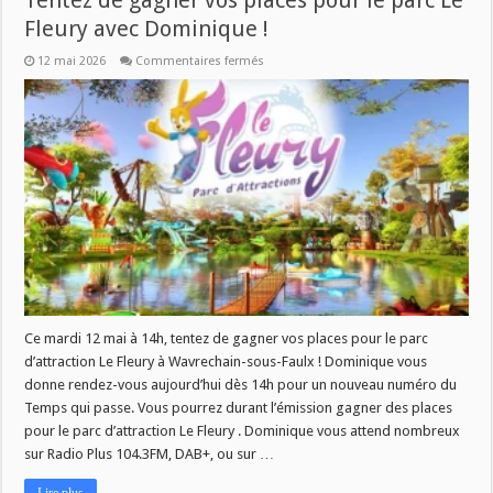
Tentez de gagner vos places pour le parc Le
Fleury avec Dominique !
sur
12 mai 2026
Commentaires fermés
Le
temps
qui
passe
–
Mardi
12
mai
à
14h
:
Tentez
de
gagner
vos
places
pour
le
parc
Ce mardi 12 mai à 14h, tentez de gagner vos places pour le parc
Le
d’attraction Le Fleury à Wavrechain-sous-Faulx ! Dominique vous
Fleury
avec
donne rendez-vous aujourd’hui dès 14h pour un nouveau numéro du
Dominique
!
Temps qui passe. Vous pourrez durant l’émission gagner des places
pour le parc d’attraction Le Fleury . Dominique vous attend nombreux
sur Radio Plus 104.3FM, DAB+, ou sur …