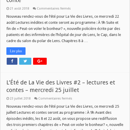
conte
sur
21 août 2018
Commentaires fermés
L’Été
de
Nouveau rendez-vous de l’été pour La Vie des Livres, ce mercredi 22
La
août! Lectures inédites et conte seront au programme : À 9h Suite et
Vie
des
fin de « Peut-on voler le bonheur? », nouvelle policière écrite par des
Livres
patients et des infirmières de l’hôpital de jour de Lens, le Cap, dans le
#6
–
cadre du salon du polar de Lens. Chapitres 8 à …
lectures
et
conte
Lire plus
L’Été de La Vie des Livres #2 – lectures et
contes – mercredi 25 juillet
sur
23 juillet 2018
Commentaires fermés
L’Été
de
Nouveau rendez-vous de l’été pour La Vie des Livres, ce mercredi 25
La
juillet! Lectures et contes seront au programme : À 9h Avant des
Vie
des
épisodes inédits, les 8 et 22 août, on vous propose une rediffusion
Livres
des trois premiers chapitres de « Peut-on voler le bonheur? », nouvelle
#2
–