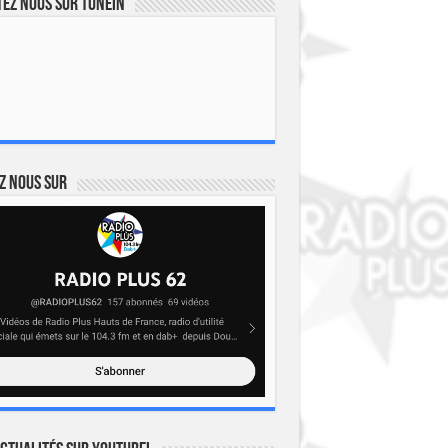
ez nous sur TuneIn
z nous sur