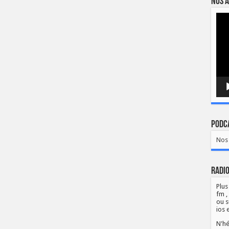
Nos a
Lect
vidé
Podca
Nos 
Radio
Plus
fm ,
ou s
ios 
N'hé