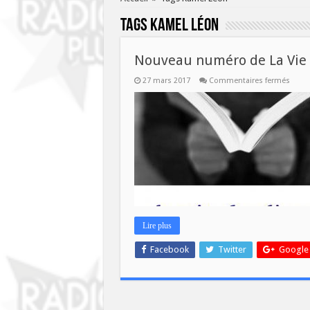
Tags
Kamel Léon
Nouveau numéro de La Vie d
sur
27 mars 2017
Commentaires fermés
Nouv
numé
de
La
Vie
des
Livres
ce
mercr
29
mars!
Lire plus
Facebook
Twitter
Google