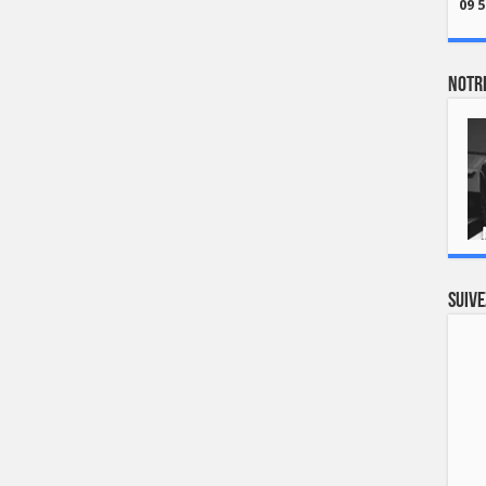
09 5
Notre
Suive