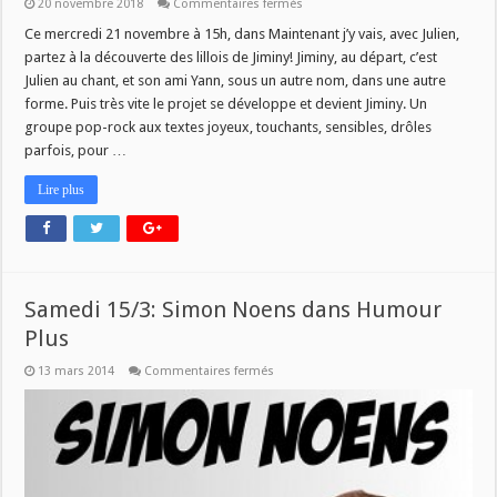
sur
20 novembre 2018
Commentaires fermés
MJV
du
Ce mercredi 21 novembre à 15h, dans Maintenant j’y vais, avec Julien,
21/11:
partez à la découverte des lillois de Jiminy! Jiminy, au départ, c’est
Jiminy
Julien au chant, et son ami Yann, sous un autre nom, dans une autre
forme. Puis très vite le projet se développe et devient Jiminy. Un
groupe pop-rock aux textes joyeux, touchants, sensibles, drôles
parfois, pour …
Lire plus
Samedi 15/3: Simon Noens dans Humour
Plus
sur
13 mars 2014
Commentaires fermés
Samedi
15/3:
Simon
Noens
dans
Humour
Plus