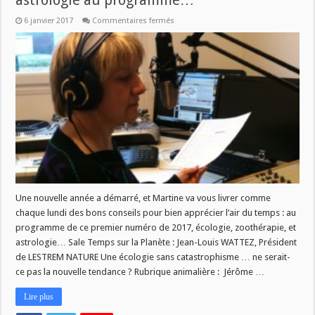
astrologie au programme…
sur
6 janvier 2017
Commentaires fermés
[L
AIR
DU
TEMPS]
Écologie,
zoothérapie,
astrologie
au
programme…
Une nouvelle année a démarré, et Martine va vous livrer comme
chaque lundi des bons conseils pour bien apprécier l’air du temps : au
programme de ce premier numéro de 2017, écologie, zoothérapie, et
astrologie… Sale Temps sur la Planète : Jean-Louis WATTEZ, Président
de LESTREM NATURE Une écologie sans catastrophisme … ne serait-
ce pas la nouvelle tendance ? Rubrique animalière : Jérôme …
Lire plus