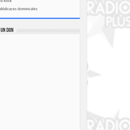
bo Rock
dédicaces dominicales
 UN DON