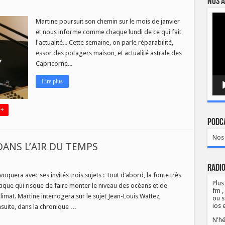
Nos a
Lect
Martine poursuit son chemin sur le mois de janvier
vidé
ps
et nous informe comme chaque lundi de ce qui fait
1
l'actualité... Cette semaine, on parle réparabilité,
essor des potagers maison, et actualité astrale des
Capricorne...
Lire plus
 +
Podca
Nos 
 DANS L’AIR DU TEMPS
Radio
oquera avec ses invités trois sujets : Tout d’abord, la fonte très
Plus
rctique qui risque de faire monter le niveau des océans et de
ER
fm ,
mat. Martine interrogera sur le sujet Jean-Louis Wattez,
ou s
ios 
nsuite, dans la chronique …
N'hé