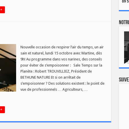
09 5
 +
Notre
r
Nouvelle occasion de respirer l’air du temps, un air
mps
sain et naturel, lundi 15 octobre avec Martine, dès
10
9h! Au programme dans vos narines, des conseils
pour éviter de s’empoisonner : Sale Temps sur la
Planète : Robert TROUVILLIEZ, Président de
BETHUNE NATURE Et si on arrêtait de
Suive
s’empoisonner ? Des solutions existent : le point de
vue de professionnels … Agriculteurs, …
 +