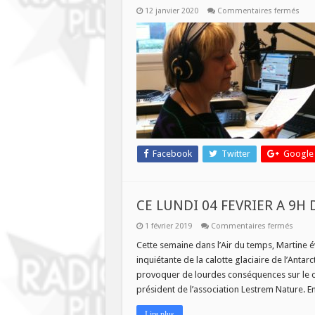
sur
12 janvier 2020
Commentaires fermés
L’air
du
tem
du
13/0
Facebook
Twitter
Google
CE LUNDI 04 FEVRIER A 9H
sur
1 février 2019
Commentaires fermés
CE
LUNDI
Cette semaine dans l’Air du temps, Martine év
04
inquiétante de la calotte glaciaire de l’Anta
FEVRI
A
provoquer de lourdes conséquences sur le cli
9H
président de l’association Lestrem Nature. E
DANS
L’AIR
DU
Lire plus