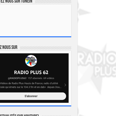
ez nous sur TuneIn
z nous sur