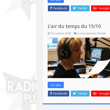
TEMPS
Facebook
Twitter
Google
L’air du temps du 15/10
sur
14 octobre 2018
Commentaires fermés
L’ai
du
te
du
15/
Lire plus
Facebook
Twitter
Google