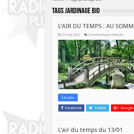
Tags
jardinage bio
L’AIR DU TEMPS : AU SOMM
sur
22 mai 2022
Commentaires fermés
L’AIR
DU
TEMPS
:
AU
SOMMA
CE
LUNDI
23
MAI
A
9H
Lire plus
Facebook
Twitter
Google
L’air du temps du 13/01