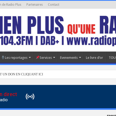
n de Radio Plus
Partenaires
Contact
Les reportages
Services
Evenements
Le livre d’or
TOU
T UN DON EN CLIQUANT ICI
n direct
Radio