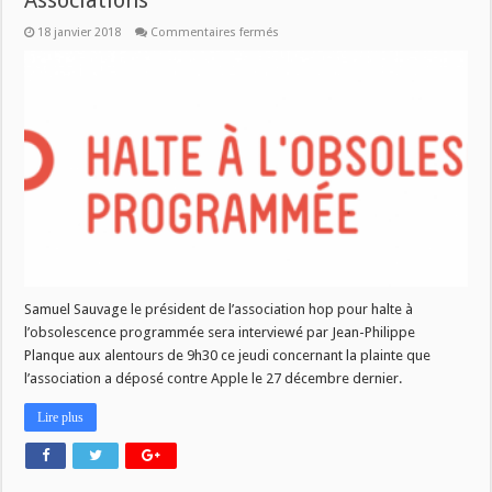
Associations
sur
18 janvier 2018
Commentaires fermés
L’association
HOP
dans
Fréquence
Associations
Samuel Sauvage le président de l’association hop pour halte à
l’obsolescence programmée sera interviewé par Jean-Philippe
Planque aux alentours de 9h30 ce jeudi concernant la plainte que
l’association a déposé contre Apple le 27 décembre dernier.
Lire plus