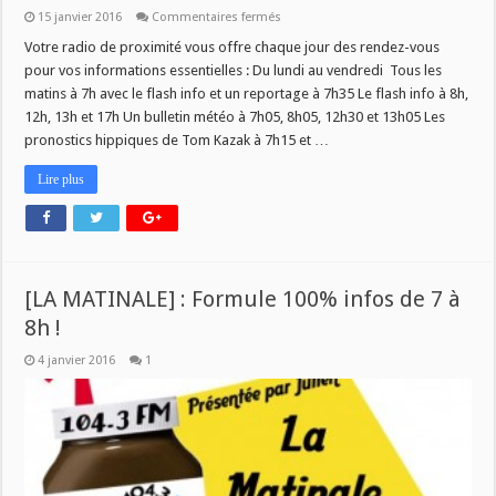
sur
15 janvier 2016
Commentaires fermés
[PLUS
D’INFOS]
Votre radio de proximité vous offre chaque jour des rendez-vous
:
pour vos informations essentielles : Du lundi au vendredi Tous les
Tous
vos
matins à 7h avec le flash info et un reportage à 7h35 Le flash info à 8h,
rendez-
12h, 13h et 17h Un bulletin météo à 7h05, 8h05, 12h30 et 13h05 Les
vous
avec
pronostics hippiques de Tom Kazak à 7h15 et …
l’information
!
Lire plus
[LA MATINALE] : Formule 100% infos de 7 à
8h !
4 janvier 2016
1