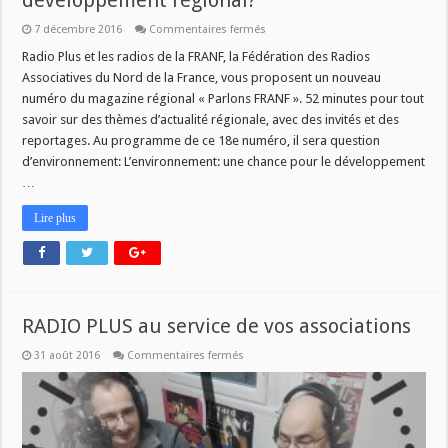
développement régional?
sur
7 décembre 2016
Commentaires fermés
L’environnement:
une
Radio Plus et les radios de la FRANF, la Fédération des Radios
chance
Associatives du Nord de la France, vous proposent un nouveau
pour
le
numéro du magazine régional « Parlons FRANF ». 52 minutes pour tout
développement
savoir sur des thèmes d’actualité régionale, avec des invités et des
régional?
reportages. Au programme de ce 18e numéro, il sera question
d’environnement: L’environnement: une chance pour le développement
…
Lire plus
RADIO PLUS au service de vos associations
sur
31 août 2016
Commentaires fermés
RADIO
PLUS
au
service
de
vos
associations