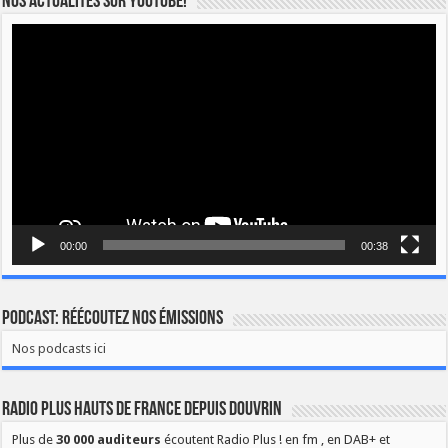
Nos actualités sur YOUTUBE!
Lecteur
vidéo
00:00
00:38
Podcast: Réécoutez nos émissions
Nos podcasts ici
Radio Plus Hauts de France depuis Douvrin
Plus de
30 000 auditeurs
écoutent Radio Plus ! en fm , en DAB+ et