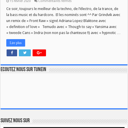
sur
15 février 2020
Commentaires fermés
Technoverdrive
–
Ce soir, toujours le meilleur de la techno, de l’électro, de la trance, de
15.02.2020
la bass music et du hardcore. El les nominés sont ^^ Par Grindvik avec
–
21h
un remix de « Front Raw » signé Adriana Lopez Blaktone avec
« definition of love » Temudo avec « Though to say » Yansima avec
« tweede Cans » Indra (non non pas la chanteuse !!) avec « hypnotic …
Lire plus
Ecoutez nous sur TuneIn
Suivez nous sur