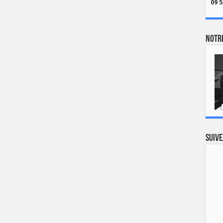
09 5
Notre
Suive