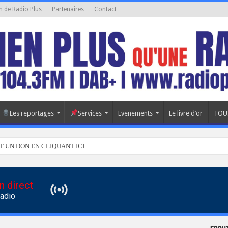
n de Radio Plus
Partenaires
Contact
Les reportages
Services
Evenements
Le livre d’or
TOU
T UN DON EN CLIQUANT ICI
n direct
Radio