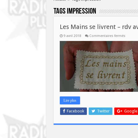
Tags
impression
Les Mains se livrent – rdv a
sur
9 avril 2018
Commentaires fermés
Les
Mains
se
livrent
–
rdv
avec
2
créatric
ce
mercred
11
avril!
Lire plus
Facebook
Twitter
Google