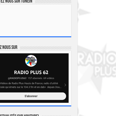
ez nous sur TuneIn
z nous sur