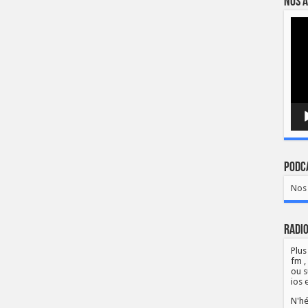
Nos a
Lect
vidé
Podca
Nos 
Radio
Plus
fm ,
ou s
ios 
N'hé