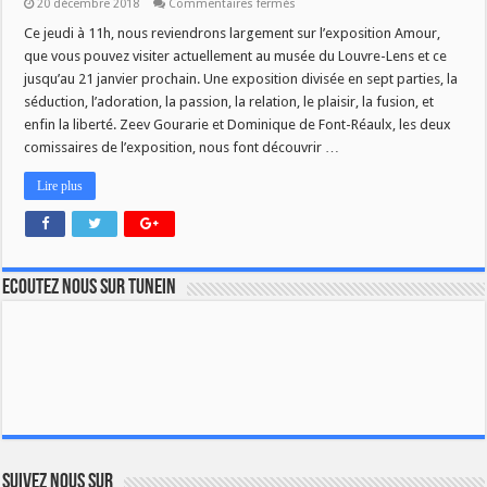
sur
20 décembre 2018
Commentaires fermés
L’EXPOSITION
AMOUR
Ce jeudi à 11h, nous reviendrons largement sur l’exposition Amour,
DANS
que vous pouvez visiter actuellement au musée du Louvre-Lens et ce
SAVOIR
PLUS
jusqu’au 21 janvier prochain. Une exposition divisée en sept parties, la
séduction, l’adoration, la passion, la relation, le plaisir, la fusion, et
enfin la liberté. Zeev Gourarie et Dominique de Font-Réaulx, les deux
comissaires de l’exposition, nous font découvrir …
Lire plus
Ecoutez nous sur TuneIn
Suivez nous sur