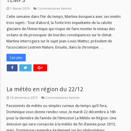
TEMPS
sur
1 février 2019
Commentaires fermés
CE
LUNDI
Cette semaine dans l’Air du temps, Martine évoquera avec ses invités
04
trois sujets : Tout d’abord, la fonte très inquiétante de la calotte
FEVRIER
A
glaciaire de l’Antarctique qui risque de faire monter le niveau des
9H
océans et de provoquer de lourdes conséquences sur le climat.
DANS
L’AIR
Martine interrogera sur le sujet Jean-Louis Wattez, président de
DU
TEMPS
l’association Lestrem Nature. Ensuite, dans la chronique …
Lire plus
La météo en région du 22/12
sur
18 décembre 2015
Commentaires fermés
La
météo
Passionnés de météo ou simples curieux du temps qu’il fera,
en
Dominique vous donne rendez-vous ,le mardi 22 décembre à 16h
région
du
pour la dernière de l’année de l’émission La Météo en Région. Une
22/12
émission qui sera consacrée à la météo de fin d’année pour 2015,
mais Dominique reviendra également sur les phénomènes