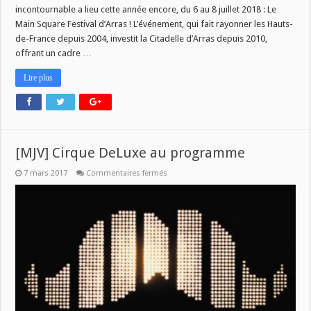
incontournable a lieu cette année encore, du 6 au 8 juillet 2018 : Le
Main Square Festival d’Arras ! L’événement, qui fait rayonner les Hauts-
de-France depuis 2004, investit la Citadelle d’Arras depuis 2010,
offrant un cadre …
Lire plus
[MJV] Cirque DeLuxe au programme
sur
7 mars 2017
Commentaires fermés
[MJV]
Cirque
DeLuxe
au
programme