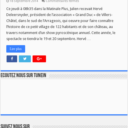
sur
18 septembre 2014
Commentaires fermés
Le
spectacle
Ce jeudi à 08h35 dans la Matinale Plus, Julien recevait Hervé
pyroscenique
Deleersnyder, président de l’association « Grand Duc » de Villers-
de
Villers-
Châtel, dans le sud de l’Arrageois, qui oeuvre pour faire connaître
Châtel
l’histoire de ce petit village de 122 habitants et de son château, au
travers notamment d’un show pyroscénique annuel. Cette année, le
spectacle se tiendra le 19 et 20 septembre. Hervé …
Lire plus
Ecoutez nous sur TuneIn
Suivez nous sur