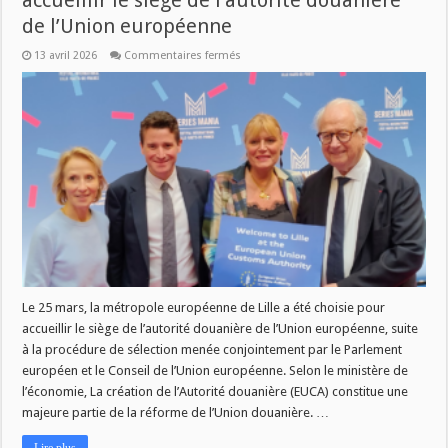
accueillir le siège de l’autorité douanière
de l’Union européenne
sur
13 avril 2026
Commentaires fermés
Mardi
Magazine:
Lille
choisie
pour
accueillir
le
siège
de
l’autorité
douanière
de
l’Union
européenne
Le 25 mars, la métropole européenne de Lille a été choisie pour
accueillir le siège de l’autorité douanière de l’Union européenne, suite
à la procédure de sélection menée conjointement par le Parlement
européen et le Conseil de l’Union européenne. Selon le ministère de
l’économie, La création de l’Autorité douanière (EUCA) constitue une
majeure partie de la réforme de l’Union douanière. …