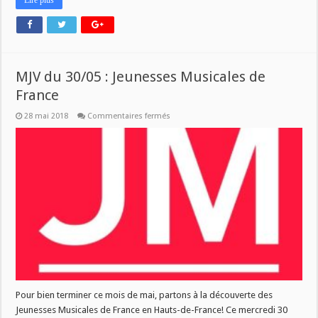
Lire plus
MJV du 30/05 : Jeunesses Musicales de
France
sur
28 mai 2018
Commentaires fermés
MJV
du
30/05
:
Jeunesses
Musicales
de
France
Pour bien terminer ce mois de mai, partons à la découverte des
Jeunesses Musicales de France en Hauts-de-France! Ce mercredi 30