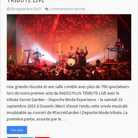
TRIBUTE’LIVE
sur
28 septembre 2023
Commentaires fermés
Merci
Public
pour
cette
soirée
RADIO
PLUS
TRIBUTE’LIVE
Une grande réussite et une salle comble avec plus de 700 spectateurs
lors de notre premier acte du RADIO PLUS TRIBUTE LIVE avec le
tribute Secret Garden – Depeche Mode Experience – le samedi 23
septembre 2023 à Douvrin. Merci d’avoir rendu cette soirée musicale
inoubliable au concert de #SecretGarden ! Depeche Mode tribute. La
première partie, assurée par le …
Lire plus