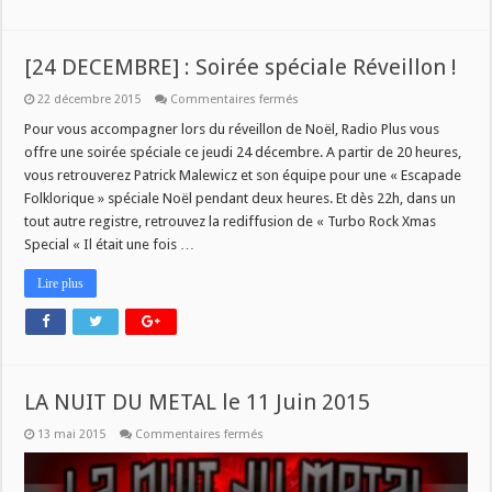
[24 DECEMBRE] : Soirée spéciale Réveillon !
sur
22 décembre 2015
Commentaires fermés
[24
DECEMBRE]
Pour vous accompagner lors du réveillon de Noël, Radio Plus vous
:
offre une soirée spéciale ce jeudi 24 décembre. A partir de 20 heures,
Soirée
spéciale
vous retrouverez Patrick Malewicz et son équipe pour une « Escapade
Réveillon
Folklorique » spéciale Noël pendant deux heures. Et dès 22h, dans un
!
tout autre registre, retrouvez la rediffusion de « Turbo Rock Xmas
Special « Il était une fois …
Lire plus
LA NUIT DU METAL le 11 Juin 2015
sur
13 mai 2015
Commentaires fermés
LA
NUIT
DU
METAL