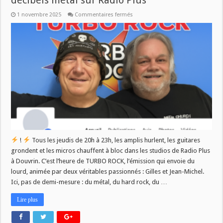
décibels métal sur Radio Plus
sur
1 novembre 2025
Commentaires fermés
TURBO
ROCK
:
Trois
heures
de
pure
décibels
métal
sur
Radio
Plus
!
Tous les jeudis de 20h à 23h, les amplis hurlent, les guitares
grondent et les micros chauffent à bloc dans les studios de Radio Plus
à Douvrin. C’est l’heure de TURBO ROCK, l’émission qui envoie du
lourd, animée par deux véritables passionnés : Gilles et Jean-Michel.
Ici, pas de demi-mesure : du métal, du hard rock, du …
Lire plus