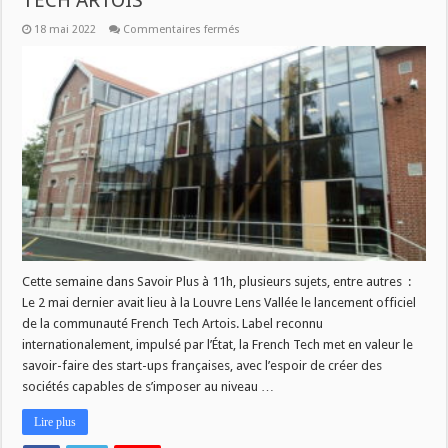
TECH ARTOIS
sur
18 mai 2022
Commentaires fermés
SAVOIR
PLUS
:
LANCEMENT
DE
LA
FRENCH
TECH
ARTOIS
Cette semaine dans Savoir Plus à 11h, plusieurs sujets, entre autres :
Le 2 mai dernier avait lieu à la Louvre Lens Vallée le lancement officiel
de la communauté French Tech Artois. Label reconnu
internationalement, impulsé par l’État, la French Tech met en valeur le
savoir-faire des start-ups françaises, avec l’espoir de créer des
sociétés capables de s’imposer au niveau …
Lire plus