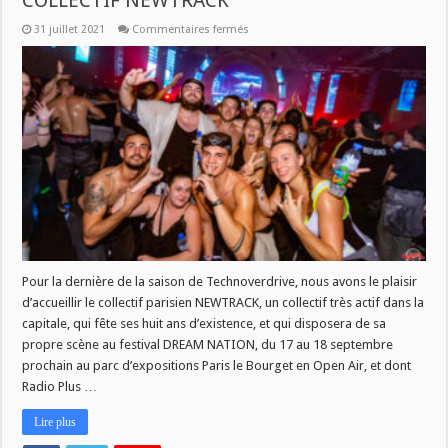
COLLECTIF NEWTRACK
sur
31 juillet 2021
Commentaires fermés
TECHNOVERDRIVE
CE
SOIR
A
21
H
:
COLLECTIF
NEWTRACK
Pour la dernière de la saison de Technoverdrive, nous avons le plaisir
d’accueillir le collectif parisien NEWTRACK, un collectif très actif dans la
capitale, qui fête ses huit ans d’existence, et qui disposera de sa
propre scène au festival DREAM NATION, du 17 au 18 septembre
prochain au parc d’expositions Paris le Bourget en Open Air, et dont
Radio Plus …
Lire plus