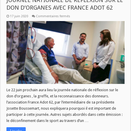
JOURNEE NATIONALE DE REFLEXION SUR LE
DON D’ORGANES AVEC FRANCE ADOT 62
sur
17 juin 2020
Commentaires fermés
FREQUENCE
ASSOCIATIONS
:
LE
22
JUIN,
JOURNEE
NATIONALE
DE
REFLEXION
SUR
LE
DON
D’ORGANES
AVEC
FRANCE
ADOT
62
Le 22 juin prochain aura lieu la journée nationale de réflexion sur le
don d’organes , la greffe, et la reconnaissance des donneurs.
l’association France Adot 62, par l’intermédiaire de sa présidente
Josette Boussemart, nous expliquera pourquoi il est important de
participer à cette journée. Autres sujets abordés dans cette émission :
le déconfinement dans le sport au travers d’un …