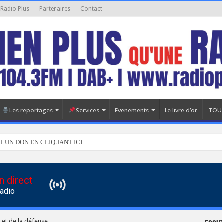
 Radio Plus
Partenaires
Contact
Les reportages
Services
Evenements
Le livre d’or
TOU
T UN DON EN CLIQUANT ICI
n direct
Radio
 et de la défense