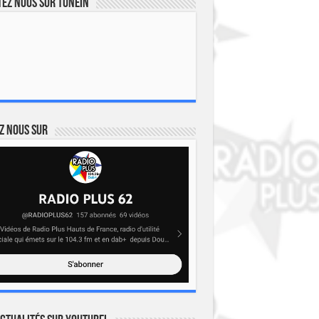
ez nous sur TuneIn
z nous sur