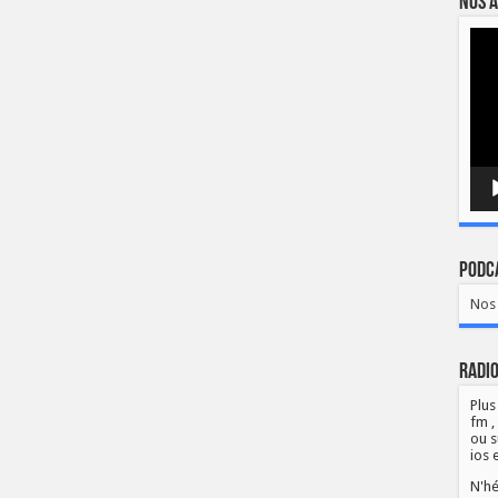
Nos a
Lect
vidé
Podca
Nos 
Radio
Plus
fm ,
ou s
ios 
N'hé