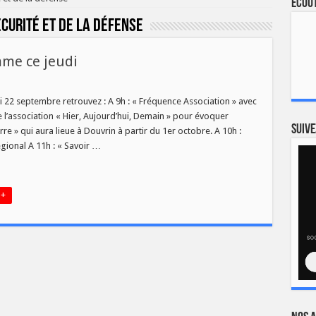
Ecout
curité et de la défense
mme ce jeudi
sur
s
[
MAGAZINES
 22 septembre retrouvez : A 9h : « Fréquence Association » avec
]
e l’association « Hier, Aujourd’hui, Demain » pour évoquer
:
Au
Suive
re » qui aura lieue à Douvrin à partir du 1er octobre. A 10h :
programme
gional A 11h : « Savoir …
ce
jeudi
 +