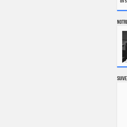
09 5
Notre
Suive