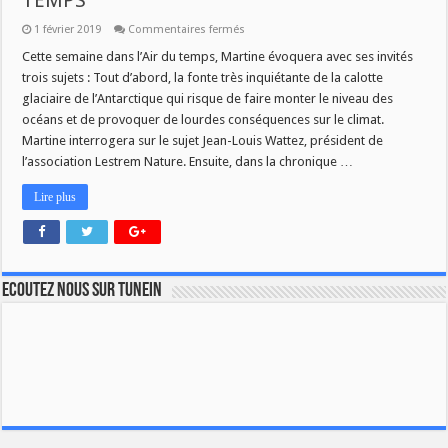
TEMPS
sur
1 février 2019
Commentaires fermés
CE
LUNDI
Cette semaine dans l’Air du temps, Martine évoquera avec ses invités
04
trois sujets : Tout d’abord, la fonte très inquiétante de la calotte
FEVRIER
A
glaciaire de l’Antarctique qui risque de faire monter le niveau des
9H
océans et de provoquer de lourdes conséquences sur le climat.
DANS
L’AIR
Martine interrogera sur le sujet Jean-Louis Wattez, président de
DU
TEMPS
l’association Lestrem Nature. Ensuite, dans la chronique …
Lire plus
Ecoutez nous sur TuneIn