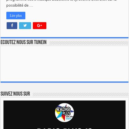
Saint
Sylvestre
possibilité de …
!
Lire plus
Ecoutez nous sur TuneIn
Suivez nous sur