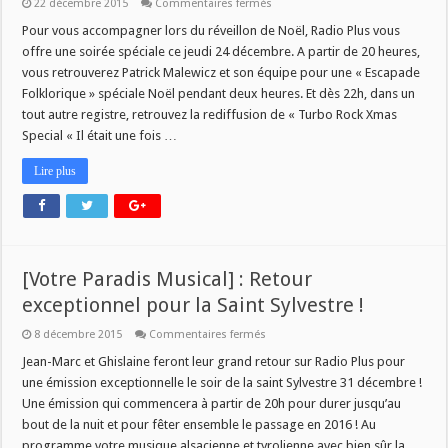
sur
22 décembre 2015
Commentaires fermés
[24
DECEMBRE]
Pour vous accompagner lors du réveillon de Noël, Radio Plus vous
:
offre une soirée spéciale ce jeudi 24 décembre. A partir de 20 heures,
Soirée
spéciale
vous retrouverez Patrick Malewicz et son équipe pour une « Escapade
Réveillon
Folklorique » spéciale Noël pendant deux heures. Et dès 22h, dans un
!
tout autre registre, retrouvez la rediffusion de « Turbo Rock Xmas
Special « Il était une fois …
Lire plus
[Votre Paradis Musical] : Retour
exceptionnel pour la Saint Sylvestre !
sur
8 décembre 2015
Commentaires fermés
[Votre
Paradis
Jean-Marc et Ghislaine feront leur grand retour sur Radio Plus pour
Musical]
une émission exceptionnelle le soir de la saint Sylvestre 31 décembre !
:
Retour
Une émission qui commencera à partir de 20h pour durer jusqu’au
exceptionnel
bout de la nuit et pour fêter ensemble le passage en 2016 ! Au
pour
la
programme votre musique alsacienne et tyrolienne avec bien sûr la