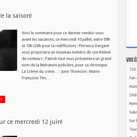
de la saison!
Voici le sommaire pour ce dernier rendez-vous
avant les vacances, ce mercredi 10 juillet, entre 09h
et 10h (20h pour la rediffusion) : Florence Dargent
re
vous proposera un nouveau numéro de son Relevé
de conteurs ; Patrick Vast vous présentera un grand
Vos é
!
nom de la littérature policière, pour sa chronique
120 
La Crème du crime… : June Thomson ; Marie-
Françoise Ten, …
Fan 
Hum
Oldi
 +
Rem
Salu
our ce mercredi 12 juin!
Sur 
Tous