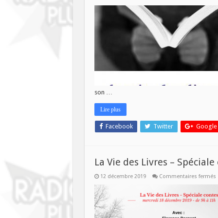
La
Vie
des
Livres
–
mercr
5
février
–
9h/10
son …
Lire plus
Facebook
Twitter
Google
La Vie des Livres – Spéciale
12 décembre 2019
Commentaires fermés
L
V
L
S