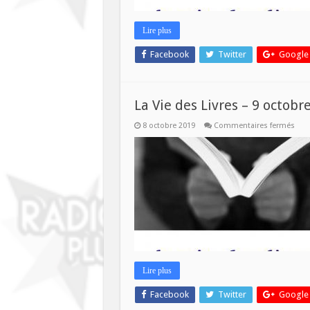
Lire plus
Facebook
Twitter
Google
La Vie des Livres – 9 octobr
sur
8 octobre 2019
Commentaires fermés
La
Vie
des
Livr
–
9
octo
201
Lire plus
Facebook
Twitter
Google