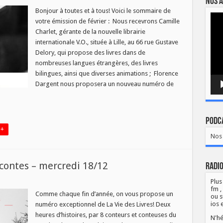
Nos a
Bonjour à toutes et à tous! Voici le sommaire de
Lect
votre émission de février : Nous recevrons Camille
vidé
Charlet, gérante de la nouvelle librairie
edi
internationale V.O., située à Lille, au 66 rue Gustave
Delory, qui propose des livres dans de
h
nombreuses langues étrangères, des livres
bilingues, ainsi que diverses animations ; Florence
Dargent nous proposera un nouveau numéro de
Podca
 +
Nos 
 contes – mercredi 18/12
Radio
sur
Plus
a
fm ,
ie
Comme chaque fin d’année, on vous propose un
ou s
des
ios 
numéro exceptionnel de La Vie des Livres! Deux
ivres
–
heures d’histoires, par 8 conteurs et conteuses du
N'hé
péciale