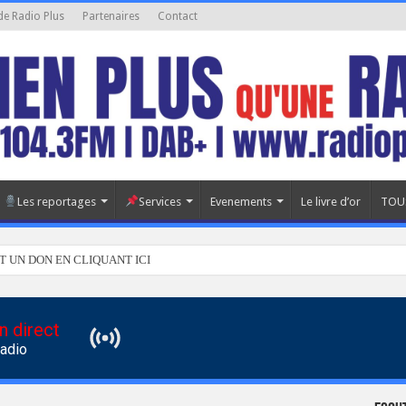
de Radio Plus
Partenaires
Contact
Les reportages
Services
Evenements
Le livre d’or
TOU
T UN DON EN CLIQUANT ICI
n direct
Radio