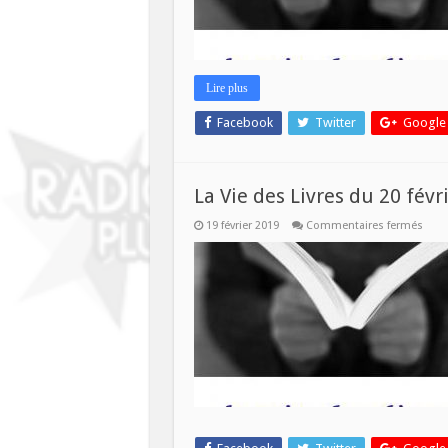
Lire plus
Facebook
Twitter
Google
La Vie des Livres du 20 févr
sur
19 février 2019
Commentaires fermés
La
Vie
des
Livre
du
20
févri