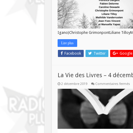
Igano)Christophe GrimonpontLiliane TilloyM
Lire plus
Facebook
Twitter
Google
La Vie des Livres – 4 décem
su
2 décembre 2019
Commentaires fermés
La
Vi
d
Li
–
4
d
2