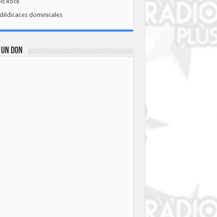
bo Rock
dédicaces dominicales
 UN DON