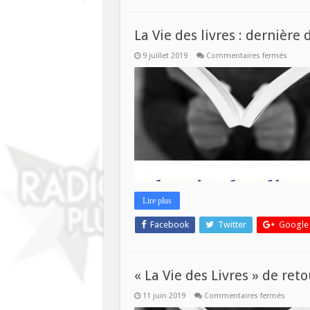
La Vie des livres : dernière 
sur
9 juillet 2019
Commentaires fermés
La
Vie
des
livres
:
derniè
de
la
saison
Lire plus
Facebook
Twitter
Google
« La Vie des Livres » de ret
sur
11 juin 2019
Commentaires fermés
« La