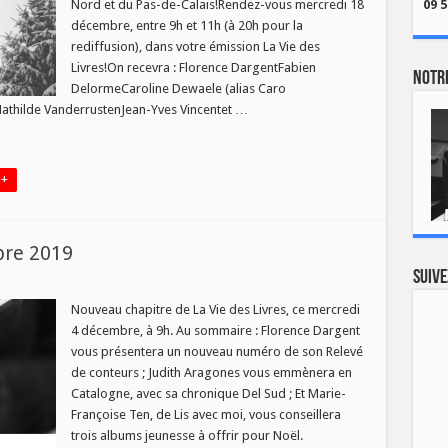
Nord et du Pas-de-Calais!Rendez-vous mercredi 18
09 5
contes
–
décembre, entre 9h et 11h (à 20h pour la
mercredi
18/12
rediffusion), dans votre émission La Vie des
Livres!On recevra : Florence DargentFabien
Notre
DelormeCaroline Dewaele (alias Caro
athilde VanderrustenJean-Yves Vincentet …
 +
bre 2019
Suive
r
e
Nouveau chapitre de La Vie des Livres, ce mercredi
es
4 décembre, à 9h. Au sommaire : Florence Dargent
vres
vous présentera un nouveau numéro de son Relevé
de conteurs ; Judith Aragones vous emmènera en
écembre
019
Catalogne, avec sa chronique Del Sud ; Et Marie-
Françoise Ten, de Lis avec moi, vous conseillera
trois albums jeunesse à offrir pour Noël.