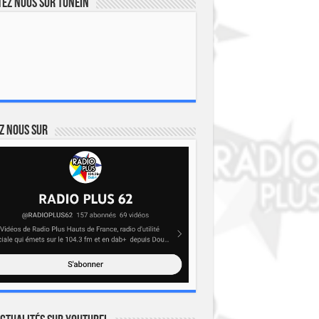
ez nous sur TuneIn
z nous sur