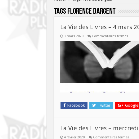
Tags
Florence Dargent
La Vie des Livres – 4 mars 
sur
3 mars 2020
Commentaires fermés
La
Vie
des
Livres
–
4
mars
2020
–
09h/10
Facebook
Twitter
Google
La Vie des Livres – mercredi
sur
4 février 2020
Commentaires fermés