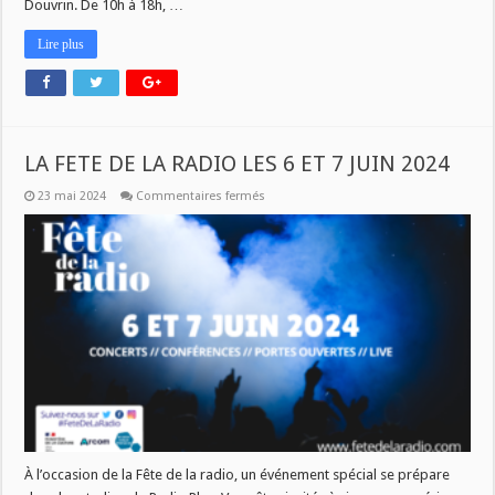
Douvrin. De 10h à 18h, …
Lire plus
LA FETE DE LA RADIO LES 6 ET 7 JUIN 2024
sur
23 mai 2024
Commentaires fermés
LA
FETE
DE
LA
RADIO
LES
6
ET
7
JUIN
2024
À l’occasion de la Fête de la radio, un événement spécial se prépare