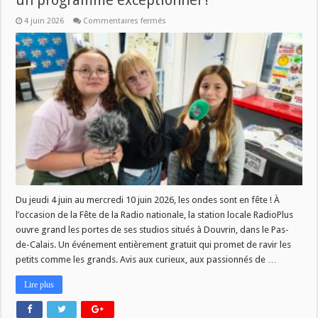
un programme exceptionnel !
sur
4 juin 2026
Commentaires fermés
RadioPlus
célèbre
la
Fête
de
la
Radio
avec
un
programme
exceptionnel
!
Du jeudi 4 juin au mercredi 10 juin 2026, les ondes sont en fête ! À
l’occasion de la Fête de la Radio nationale, la station locale RadioPlus
ouvre grand les portes de ses studios situés à Douvrin, dans le Pas-
de-Calais. Un événement entièrement gratuit qui promet de ravir les
petits comme les grands. Avis aux curieux, aux passionnés de …
Lire plus