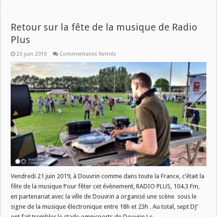
Retour sur la fête de la musique de Radio
Plus
sur
23 juin 2019
Commentaires fermés
Retour
sur
la
fête
de
la
musique
de
Radio
Plus
Vendredi 21 juin 2019, à Douvrin comme dans toute la France, c’était la
fête de la musique Pour fêter cet évènement, RADIO PLUS, 104.3 Fm,
en partenariat avec la ville de Douvrin a organisé une scène sous le
signe de la musique électronique entre 18h et 23h . Au total, sept DJ’
ont fait trembler le stade omnisports de Douvrin.Le …