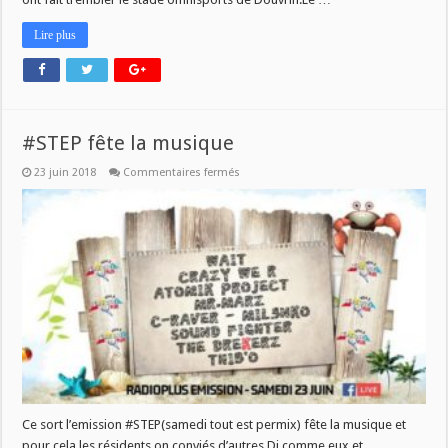
Lire plus
#STEP fête la musique
sur
23 juin 2018
Commentaires fermés
#STEP
fête
la
musique
Ce sort l’emission #STEP(samedi tout est permix) fête la musique et
pour cela les résidents on conviés d’autres Dj comme eux et