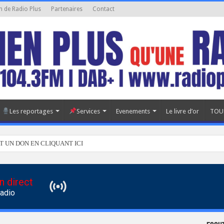
n de Radio Plus
Partenaires
Contact
Les reportages
Services
Evenements
Le livre d’or
TOU
T UN DON EN CLIQUANT ICI
n direct
Radio