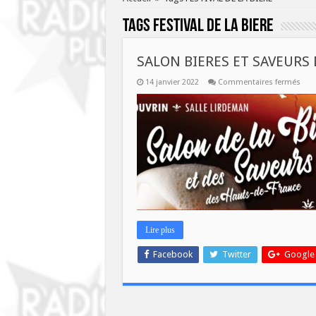
Tags
FESTIVAL DE LA BIERE
SALON BIERES ET SAVEURS
sur
14 janvier 2022
Commentaires fermés
SAL
BIER
ET
SAV
DES
HAU
DE
FRA
Lire plus
Facebook
Twitter
Google