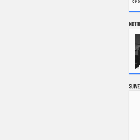
09 5
Notre
Suive