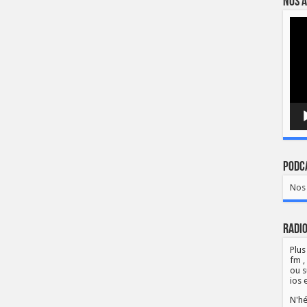
Nos a
Lect
vidé
Podca
Nos 
Radio
Plus
fm ,
ou s
ios 
N'hé