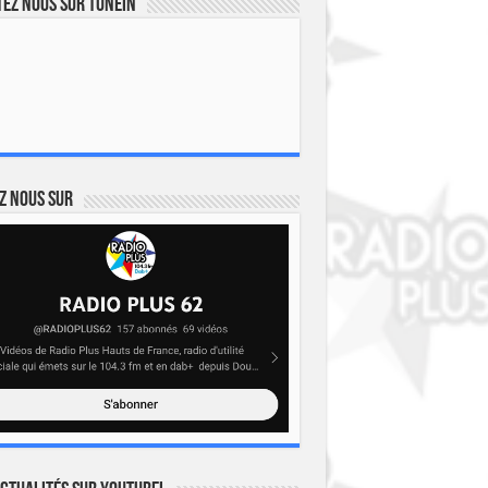
ez nous sur TuneIn
z nous sur