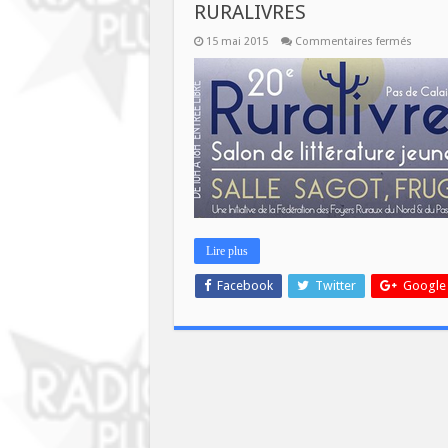
RURALIVRES
sur
15 mai 2015
Commentaires fermés
PLATEA
RADIO
SPECIA
LECTU
EN
DIRECT
DU
SALON
RURALI
Lire plus
Facebook
Twitter
Google