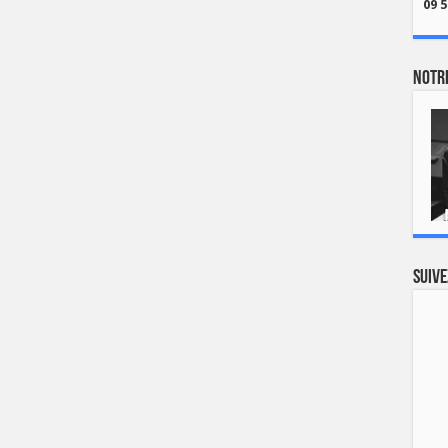
09 5
Notre
Suive