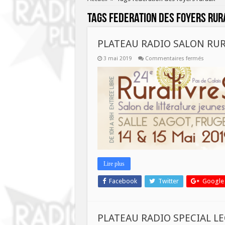
Tags
federation des foyers rur
PLATEAU RADIO SALON RURA
sur
3 mai 2019
Commentaires fermés
PLATEAU
RADIO
SALON
RURALIV
LES
14
ET
15
MAI
2019
Lire plus
Facebook
Twitter
Google
PLATEAU RADIO SPECIAL L