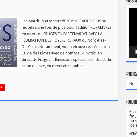
Nos a
Lect
vidé
U
Les Mardi 19 et Mercredi 20 mai, RADIO PLUS se
L
mobilise une fois de plus pour l’édition RURALIVRES
RE
en direct de FRUGES EN PARTENARIAT AVEC LA
FÉDÉRATION DES FOYERS RURAUX du Nord-Pas-
De-Calais Notamment, vous retrouverez l’émission
VRES
La Vie des Livres avec de nombreux invités, en
direct de Fruges… Émissions spéciales en direct du
salon du livre, en direct et en public …
Podca
Nos 
 +
Radio
Plus
fm ,
ou s
ios 
N'hé