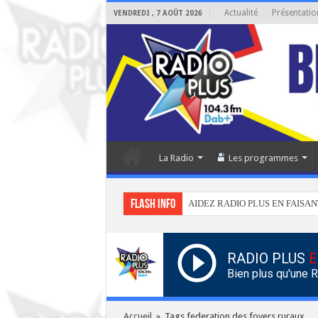
Actualité
Présentatio
VENDREDI , 7 AOÛT 2026
La Radio
Les programmes
Flash info
AIDEZ RADIO PLUS EN FAISAN
RADIO PLUS
E
Bien plus qu'une 
Accueil
»
Tags federation des foyers ruraux