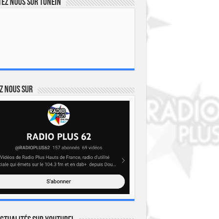
ez nous sur TuneIn
z nous sur