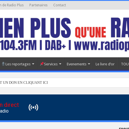
n de Radio Plus
Partenaires
Contact
Les reportages
Services
Evenements
Le livre d’or
TOU
T UN DON EN CLIQUANT ICI
n direct
Radio