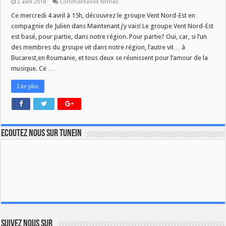
sur
2 avril 2018
Commentaires fermés
MJV
du
Ce mercredi 4 avril à 15h, découvrez le groupe Vent Nord-Est en
4
compagnie de Julien dans Maintenant j’y vais! Le groupe Vent Nord-Est
avril
:
est basé, pour partie, dans notre région. Pour partie? Oui, car, si l’un
Vent
des membres du groupe vit dans notre région, l’autre vit… à
Nord-
Est
Bucarest,en Roumanie, et tous deux se réunissent pour l’amour de la
musique. Ce …
Lire plus
Ecoutez nous sur TuneIn
Suivez nous sur