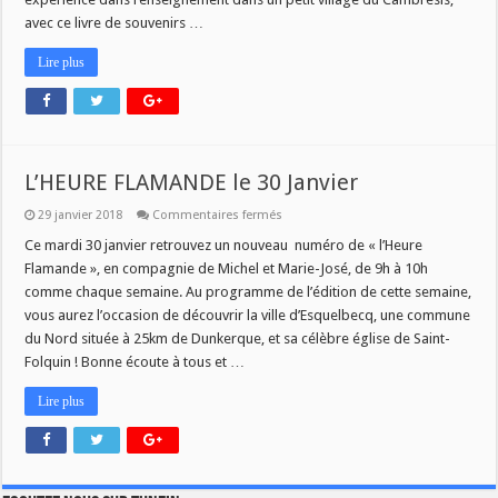
avec ce livre de souvenirs …
Lire plus
L’HEURE FLAMANDE le 30 Janvier
sur
29 janvier 2018
Commentaires fermés
L’HEURE
FLAMANDE
Ce mardi 30 janvier retrouvez un nouveau numéro de « l’Heure
le
Flamande », en compagnie de Michel et Marie-José, de 9h à 10h
30
Janvier
comme chaque semaine. Au programme de l’édition de cette semaine,
vous aurez l’occasion de découvrir la ville d’Esquelbecq, une commune
du Nord située à 25km de Dunkerque, et sa célèbre église de Saint-
Folquin ! Bonne écoute à tous et …
Lire plus