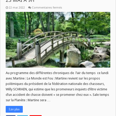
23 MAI A 9H
sur
22 mai 2022
Commentaires fermés
L’AIR
DU
TEMPS
:
AU
SOMMAIRE
CE
LUNDI
23
MAI
A
9H
Au programme des différentes chroniques de l’air du temps ce lundi
avec Martine : Le Monde est Fou : Martine revient sur les propos
polémiques du président de la fédération nationale des chasseurs,
Willy SCHRAEN, qui estime que les promeneurs inquiets d’être victime
d’un accident de chasse doivent « se promener chez eux ». Sale temps
sur la Planète : Martine sera …
Lire plus