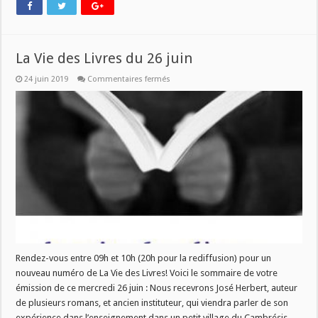
La Vie des Livres du 26 juin
sur
24 juin 2019
Commentaires fermés
La
Vie
des
Livres
du
26
juin
Rendez-vous entre 09h et 10h (20h pour la rediffusion) pour un
nouveau numéro de La Vie des Livres! Voici le sommaire de votre
émission de ce mercredi 26 juin : Nous recevrons José Herbert, auteur
de plusieurs romans, et ancien instituteur, qui viendra parler de son
expérience dans l’enseignement dans un petit village du Cambrésis,