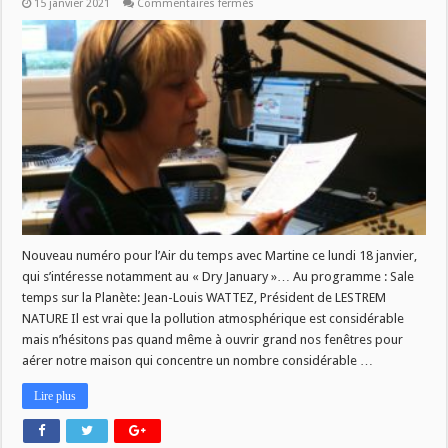
sur
15 janvier 2021
Commentaires fermés
L
air
du
temps
du
18
janvier
2021
Nouveau numéro pour l’Air du temps avec Martine ce lundi 18 janvier,
qui s’intéresse notamment au « Dry January »… Au programme : Sale
temps sur la Planète: Jean-Louis WATTEZ, Président de LESTREM
NATURE Il est vrai que la pollution atmosphérique est considérable
mais n’hésitons pas quand même à ouvrir grand nos fenêtres pour
aérer notre maison qui concentre un nombre considérable …
Lire plus