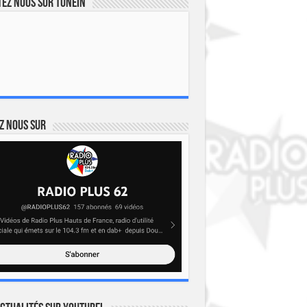
ez nous sur TuneIn
z nous sur