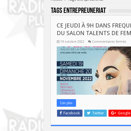
Tags
entrepreuneriat
CE JEUDI À 9H DANS FREQU
DU SALON TALENTS DE FE
sur
19 octobre 2022
Commentaires fermés
CE
JEU
À
9H
DA
FR
AS
:
13
ÉD
DU
SA
TA
DE
FE
Lire plus
Facebook
Twitter
Google