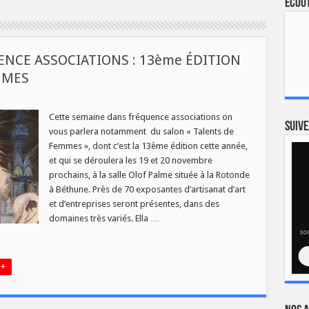
Ecout
ENCE ASSOCIATIONS : 13ème ÉDITION
MMES
DI
Cette semaine dans fréquence associations on
Suive
vous parlera notamment du salon « Talents de
NS
Femmes », dont c’est la 13ème édition cette année,
EQUENCE
et qui se déroulera les 19 et 20 novembre
SOCIATIONS
prochains, à la salle Olof Palme située à la Rotonde
ème
ITION
à Béthune. Près de 70 exposantes d’artisanat d’art
et d’entreprises seront présentes, dans des
LON
LENTS
domaines très variés. Ella …
MMES
 +