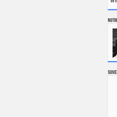
09 5
Notre
Suive