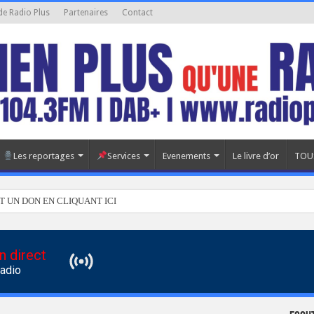
de Radio Plus
Partenaires
Contact
Les reportages
Services
Evenements
Le livre d’or
TOU
T UN DON EN CLIQUANT ICI
n direct
Radio