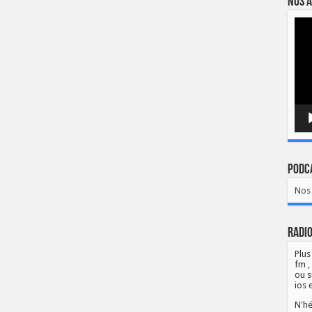
Nos a
Lect
vidé
Podca
Nos 
Radio
Plus
fm ,
ou s
ios 
N'hé