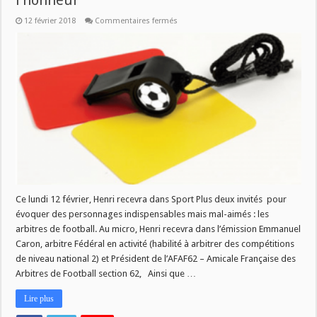
l’honneur
sur
12 février 2018
Commentaires fermés
Sport
Plus
du
12/02
:
Les
arbitres
de
foot
à
l’honneur
Ce lundi 12 février, Henri recevra dans Sport Plus deux invités pour
évoquer des personnages indispensables mais mal-aimés : les
arbitres de football. Au micro, Henri recevra dans l’émission Emmanuel
Caron, arbitre Fédéral en activité (habilité à arbitrer des compétitions
de niveau national 2) et Président de l’AFAF62 – Amicale Française des
Arbitres de Football section 62, Ainsi que …
Lire plus