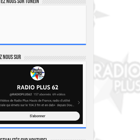
ez nous sur TuneIn
z nous sur