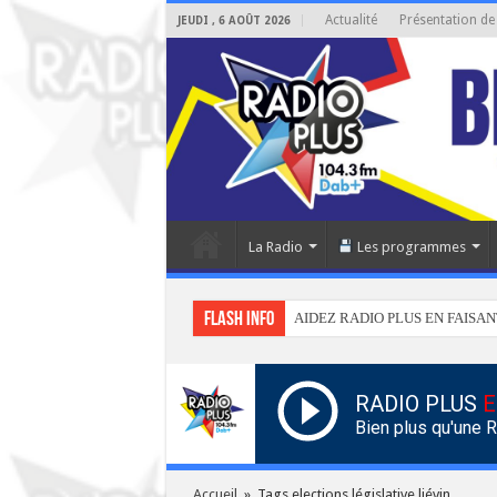
Actualité
Présentation de
JEUDI , 6 AOÛT 2026
La Radio
Les programmes
Flash info
AIDEZ RADIO PLUS EN FAISAN
RADIO PLUS
E
Bien plus qu'une 
Accueil
»
Tags elections législative liévin