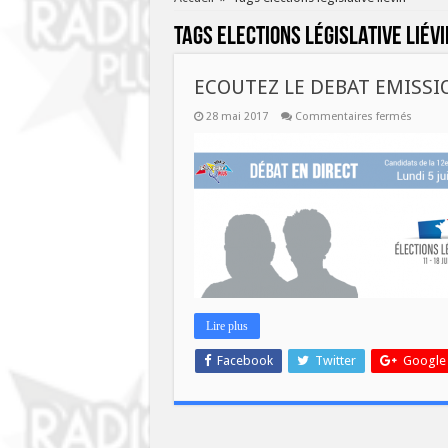
Tags
elections législative liévi
ECOUTEZ LE DEBAT EMISSI
sur
28 mai 2017
Commentaires fermés
ECOUT
LE
DEBAT
EMISSI
LEGISL
Lire plus
Facebook
Twitter
Google