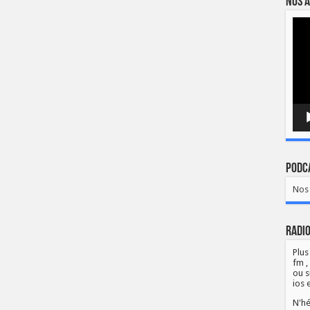
Nos a
Lect
vidé
Podca
Nos 
Radio
Plus
fm ,
ou s
ios 
N'hé