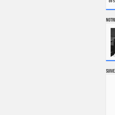
09 5
Notre
Suive