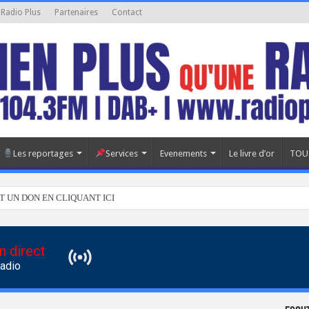
 Radio Plus
Partenaires
Contact
Les reportages
Services
Evenements
Le livre d’or
TOU
T UN DON EN CLIQUANT ICI
n direct
Radio