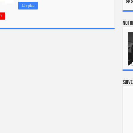
09 5
Lire plus
 +
Notre
Suive