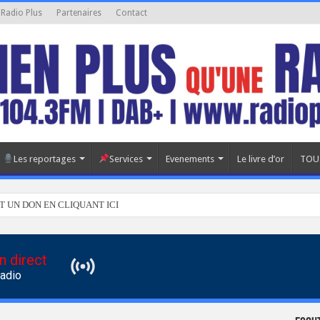
 Radio Plus
Partenaires
Contact
Les reportages
Services
Evenements
Le livre d’or
TOU
T UN DON EN CLIQUANT ICI
n direct
Radio