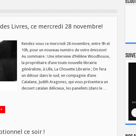
Ecout
es Livres, ce mercredi 28 novembre!
sur
Nouveau
numéro
Rendez-vous ce mercredi 28 novembre, entre 9h et
de
10h, pour un nouveau numéro de votre émission!
La
Vie
Suive
Au sommaire : Une interview d’Hélène Woodhouse,
des
la propriétaire d’une toute nouvelle librairie
Livres,
ce
généraliste, à Lille, La Chouette Librairie ; On fera
mercredi
28
un détour dans le sud, en compagnie d’une
novembre!
Catalane, Judith Aragones, qui vous présentera un
dessert catalan délicieux, les panellets (dans le …
 +
tionnel ce soir !