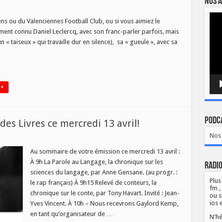
Nos a
Lect
q,
ns ou du Valenciennes Football Club, ou si vous aimiez le
vidé
ment connu Daniel Leclercq, avec son franc-parler parfois, mais
ionnel
 « taiseux » qui travaille dur en silence), sa « gueule », avec sa
 +
Podca
s Livres ce mercredi 13 avril!
Nos 
au
o
Au sommaire de votre émission ce mercredi 13 avril :
À 9h La Parole au Langage, la chronique sur les
Radio
sciences du langage, par Anne Gensane. (au progr. :
Plus
le rap français) À 9h15 Relevé de conteurs, la
fm ,
chronique sur le conte, par Tony Havart. Invité : Jean-
ou s
di
ios 
Yves Vincent. À 10h – Nous recevrons Gaylord Kemp,
en tant qu’organisateur de …
N'hé