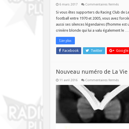
sur
6 mars 2017
Commentaires fermés
Daniel
Leclerc
Si vous êtes supporters du Racing Club de Le
invité
football entre 1970 et 2005, vous avez forcé
except
ce
aussi ses silences légendaires (l’homme est un
soir
crinière blonde qui lui a valu également le …
!
Lire plus
Facebook
Twitter
Google
Nouveau numéro de La Vie de
sur
11 avril 2016
Commentaires fermés
Nouve
numér
de
La
Vie
des
Livres
ce
mercre
13
avril!