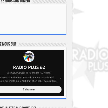
ez nous sur TuneIn
z nous sur