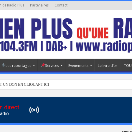
n de Radio Plus
Partenaires
Contact
Les reportages
Services
Evenements
Le livre d’or
TOU
T UN DON EN CLIQUANT ICI
n direct
Radio