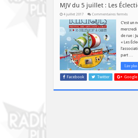
DE
MJV du 5 juillet : Les Éclect
LA
CABBA
sur
4 juillet 2017
Commentaires fermés
MJV
du
C’est un 
5
mercredi 
juillet
:
de rue : J
Les
« Les Écle
Éclect
l’associat
part …
Lire plus
Facebook
Twitter
Google