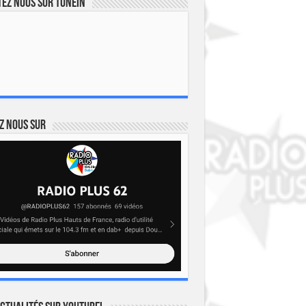
ez nous sur TuneIn
z nous sur