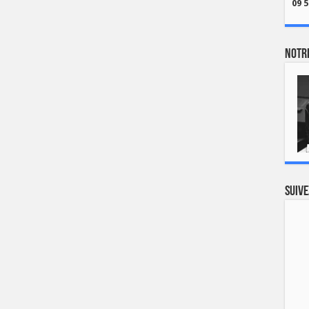
09 5
Notre
Suive