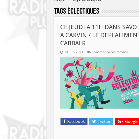
Tags
éclectiques
CE JEUDI A 11H DANS SAVOI
A CARVIN / LE DEFI ALIMEN
CABBALR
sur
30 juin 2021
Commentaires fermés
CE
JEUDI
A
11H
DANS
SAVOI
PLUS
:
LE
FESTIV
LES
ECLECT
A
CARVI
/
LE
DEFI
Facebook
Twitter
Google
ALIMEN
POSITI
ET
SOLIDA