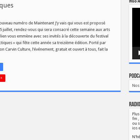
Nos a
iques
Lect
LR
vidé
nouveau numéro de Maintenant J’y vais qui vous est proposé
5 juillet, rendez-vous qui sera consacré cette semaine aux arts
ulien vous emmène avec ses invités à la découverte du festival
ctiques » qui fête cette année sa treizième édition. Porté par
iques
ion Carvin Culture, l’événement, gratuit et ouvert à tous, fait la
Podca
 +
Nos 
Radio
Plus
fm ,
ou s
ios 
N'hé