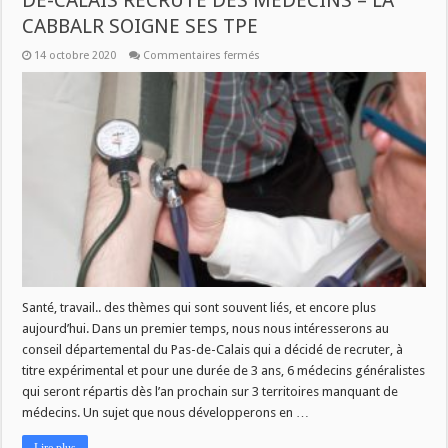
DE-CALAIS RECRUTE DES MEDECINS – LA
CABBALR SOIGNE SES TPE
sur
14 octobre 2020
Commentaires fermés
CE
JEUDI
A
11H
DANS
SAVOIR
PLUS
:
LE
PAS-
DE-
CALAIS
RECRUTE
DES
MEDECINS
–
LA
CABBALR
SOIGNE
Santé, travail.. des thèmes qui sont souvent liés, et encore plus
SES
aujourd’hui. Dans un premier temps, nous nous intéresserons au
TPE
conseil départemental du Pas-de-Calais qui a décidé de recruter, à
titre expérimental et pour une durée de 3 ans, 6 médecins généralistes
qui seront répartis dès l’an prochain sur 3 territoires manquant de
médecins. Un sujet que nous développerons en …